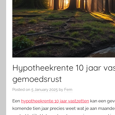
Hypotheekrente 10 jaar vas
gemoedsrust
Posted on
5 January 2025
by
Fem
Een
hypotheekrente 10 jaar vastzetten
kan een gevo
komende tien jaar precies weet wat je aan maandel