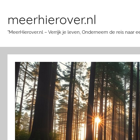
Skip
to
meerhierover.nl
content
"MeerHierover.nl – Verrijk je leven, Onderneem de reis naar e